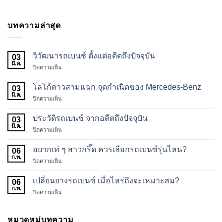
บทความล่าสุด
วิวัฒนารถเบนซ์ ตั้งแต่อดีตถึงปัจจุบัน
03
มี.ค.
บน
ปิดความเห็น
วิ
วัฒนา
โลโก้ดาวสามแฉก จุดกำเนิดของ Mercedes-Benz
03
รถ
มี.ค.
บน
ปิดความเห็น
เบนซ์
โลโก้
ตั้งแต่
ดาว
ประวัติรถเบนซ์ จากอดีตถึงปัจจุบัน
อดีต
03
สาม
มี.ค.
ถึง
บน
ปิดความเห็น
แฉก
ปัจจุบัน
ประวัติ
จุด
รถ
อยากเท่ ๆ สาวกรี๊ด ควรเลือกรถเบนซ์รุ่นไหน?
กำเนิด
06
เบนซ์
ก.พ.
ของ
บน
ปิดความเห็น
จาก
Mercedes-
อยาก
อดีต
Benz
เท่
เปลี่ยนยางรถเบนซ์ เมื่อไหร่ถึงจะเหมาะสม?
ถึง
06
ๆ
ก.พ.
ปัจจุบัน
บน
ปิดความเห็น
สาว
เปลี่ยน
กรี๊ด
ยาง
ควร
รถ
หมวดหมู่บทความ
เลือก