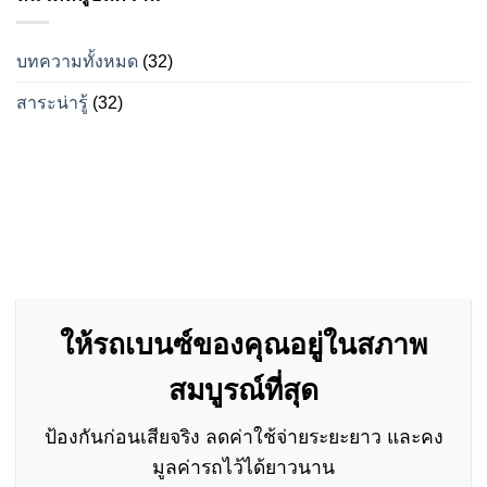
เบนซ์
รถ
เมื่อ
เบนซ์
ไหร่
รุ่น
บทความทั้งหมด
(32)
ถึง
ไหน?
จะ
สาระน่ารู้
(32)
เหมาะ
สม?
ให้รถเบนซ์ของคุณอยู่ในสภาพ
สมบูรณ์ที่สุด
ป้องกันก่อนเสียจริง ลดค่าใช้จ่ายระยะยาว และคง
มูลค่ารถไว้ได้ยาวนาน