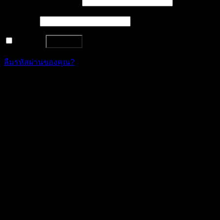
ชื่อผู้ใช้หรือที่อยู่อีเมล
*
รหัสผ่าน
*
จำฉันไว้
เข้าสู่ระบบ
ลืมรหัสผ่านของคุณ?