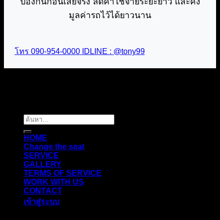
ป้องกันก่อนเสียจริง ลดค่าใช้จ่ายระยะยาว และคง
มูลค่ารถไว้ได้ยาวนาน
โทร 090-954-0000
IDLINE : @tony99
Copyright 2026 ©
Carolex.co.th
ค้นหา:
HOME
Change the seat
SERVICE
GALLERY
TERMS OF SERVICE
WORK WITH US
CONTACT
เข้าสู่ระบบ